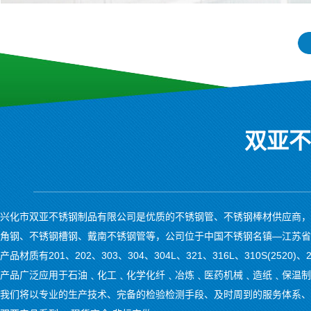
2
双亚不
兴化市双亚不锈钢制品有限公司是优质的不锈钢管、不锈钢棒材供应商，
角钢、不锈钢槽钢、戴南不锈钢管等，公司位于中国不锈钢名镇—江苏省
产品材质有201、202、303、304、304L、321、316L、310S(2520)
产品广泛应用于石油﹑化工﹑化学化纤﹑冶炼﹑医药机械﹑造纸﹑保温制
不锈
我们将以专业的生产技术、完备的检验检测手段、及时周到的服务体系、