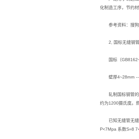
化制造工序，节约材
参考资料：搜狗百
2, 国标无缝钢
国标（GB8162~8
壁厚4~28mm --
轧制国标钢管的原
约为1200摄氏度
已知无缝管无缝钢管
P<7Mpa 系数S=8 