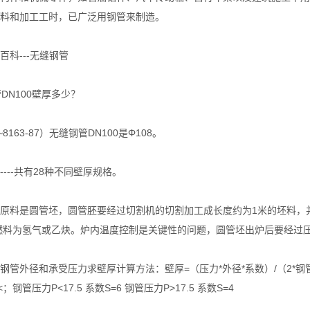
料和加工工时，已广泛用钢管来制造。
科---无缝钢管
管DN100壁厚多少？
163-87）无缝钢管DN100是Φ108。
----共有28种不同壁厚规格。
料是圆管坯，圆管胚要经过切割机的切割加工成长度约为1米的坯料，并
。燃料为氢气或乙炔。炉内温度控制是关键性的问题，圆管坯出炉后要经过
外径和承受压力求壁厚计算方法：壁厚=（压力*外径*系数）/（2*钢
7<；钢管压力P<17.5 系数S=6 钢管压力P>17.5 系数S=4