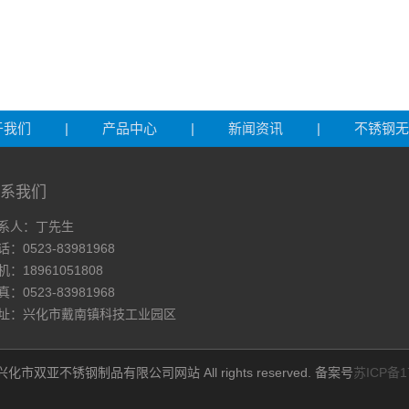
于我们
|
产品中心
|
新闻资讯
|
不锈钢无
系我们
系人：丁先生
话：0523-83981968
机：18961051808
真：0523-83981968
址：兴化市戴南镇科技工业园区
t ©兴化市双亚不锈钢制品有限公司网站 All rights reserved. 备案号
苏ICP备1