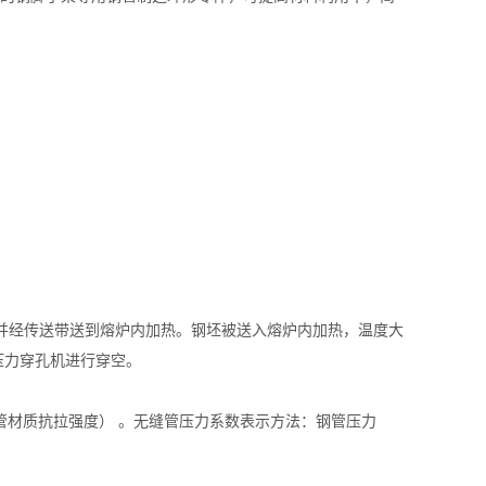
经传送带送到熔炉内加热。钢坯被送入熔炉内加热，温度大
压力穿孔机进行穿空。
管材质抗拉强度） 。无缝管压力系数表示方法：钢管压力