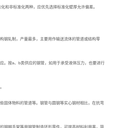
化和非标准化两种，应优先选择标准化壁厚允许偏差。
构钢轧制，产量最多，主要用作输送流体的管道或结构零
。按a、b类供应的钢管，如用于承受液体压力，也要进行
。
些固体物料的管道等。钢管与圆钢等实心钢材相比，在抗弯
的钢脚手架等用钢管制造环形零件，可提高材料利用率，简