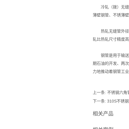
冷轧（拨）无缝钢
薄壁钢管、不锈薄壁
热轧无缝管外径一般大
轧比热轧尺寸精度高
钢管是用于输送流
期石油的开发、两次
力地推动着钢管工业
上一条:
不锈钢六角
下一条:
310S不锈
相关产品